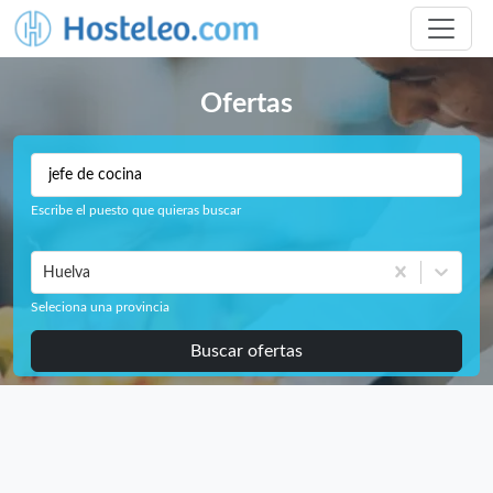
Ofertas
Escribe el puesto que quieras buscar
Huelva
Seleciona una provincia
Buscar ofertas