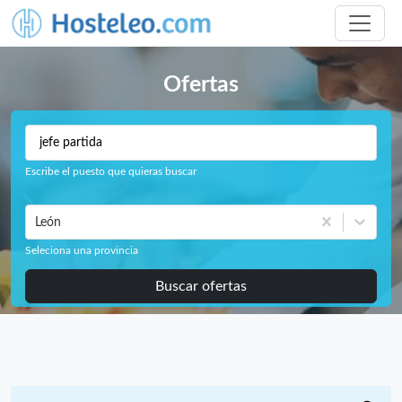
Ofertas
Escribe el puesto que quieras buscar
León
Seleciona una provincia
Buscar ofertas