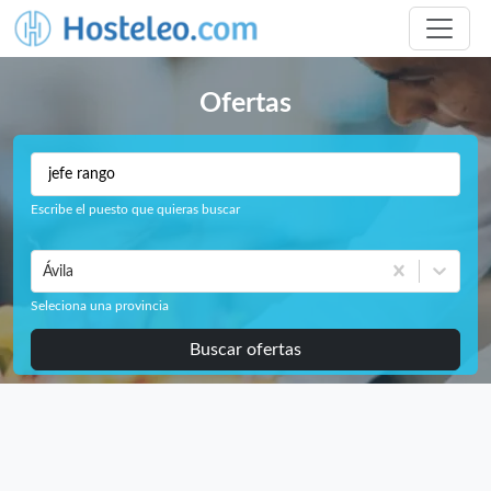
Ofertas
Escribe el puesto que quieras buscar
Ávila
Seleciona una provincia
Buscar ofertas