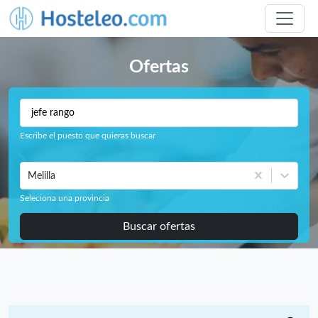
Ofertas
Escribe el puesto que quieras buscar
Melilla
Seleciona una provincia
Buscar ofertas