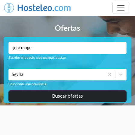
Ofertas
Escribe el puesto que quieras buscar
Sevilla
Seleciona una provincia
Buscar ofertas