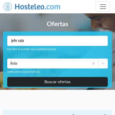
Ofertas
Escribe el puesto que quieras buscar
Ávila
Seleciona una provincia
Buscar ofertas