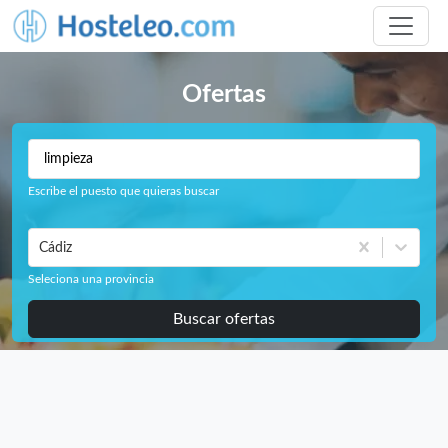
Ofertas
Escribe el puesto que quieras buscar
Cádiz
Seleciona una provincia
Buscar ofertas