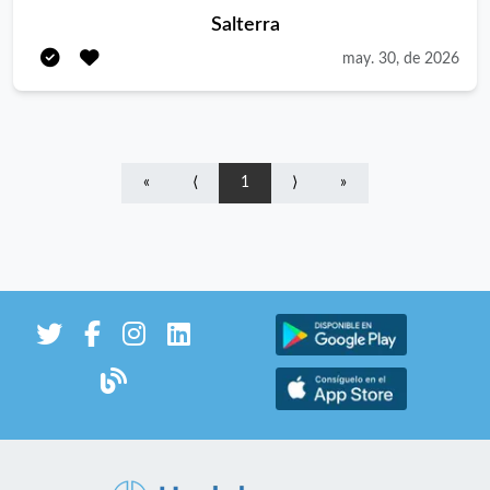
Buscamos personas con habilidades de comunicación y
Salterra
atención al cliente que trabajen bien en equipo y mantengan
may. 30, de 2026
una actitud positiva. Responsabilidades: • Atender a los
clientes de manera oportuna y amigable. • Tomar pedidos y
servir alimentos y bebidas, • Asegurar la limpieza y organización
del área de trabajo. • Colaborar con el equipo de cocina para
garantizar la satisfacción del cliente Requisitos: • Experiencia
«
⟨
1
⟩
»
previa en el sector de la restauración es valorada • Capacidad
para trabajar bajo presión. • Puntualidad y ética de trabajo
sólida, Ofrecemos un ambiente de trabajo que fomenta el
compañerismo y las mejores condiciones posibles para nuestros
empleados. Esperamos contar con personas que compartan
nuestro compromiso con la calidad y el buen servicio