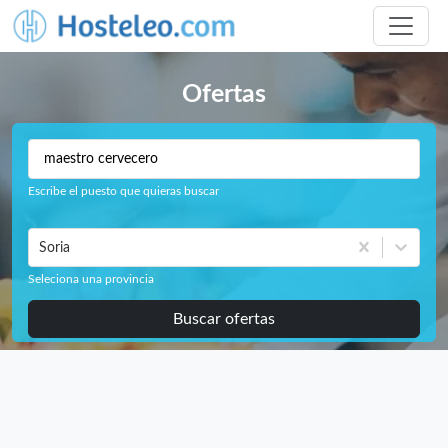
Ofertas
Escribe el puesto que quieras buscar
Soria
Seleciona una provincia
Buscar ofertas