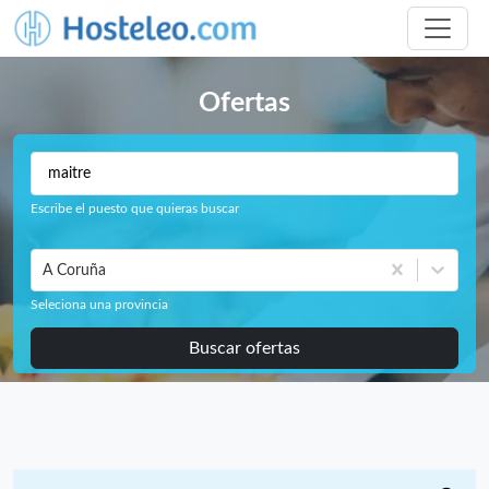
Ofertas
Escribe el puesto que quieras buscar
A Coruña
Seleciona una provincia
Buscar ofertas