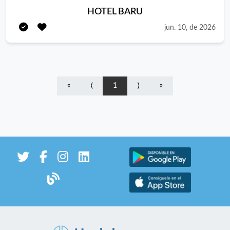
con experiencia para reforzar su equipo de cocina. Buscamos
HOTEL BARU
una persona organizada, resolutiva y con pasión por la
jun. 10, de 2026
hostelería, capaz de trabajar tanto en servicio de restaurante
como en eventos, manteniendo altos estándares de calidad y
presentación. FUNCIONES Elaboración y presentación de
platos. Organización y gestión de partidas. Control y
conservación de materias primas. Coordinación con el equipo
«
⟨
1
⟩
»
de cocina y sala. Cumplimiento de los procedimientos de
higiene y seguridad alimentaria. Mantenimiento del orden y
limpieza de la cocina. REQUISITOS Experiencia demostrable
como cocinero/a. Valorable experiencia en hoteles, eventos o
restauración organizada. Capacidad de organización y trabajo
en equipo. Actitud proactiva y orientación a la calidad.
Disponibilidad para trabajar fines de semana y festivos.
Ofrecemos Salario según convenio y categoría profesional.
Jornada completa (40 horas semanales). Dos días libres
semanales. Planificación de turnos con antelación.
Incorporación a hotel 4 estrellas consolidado. Buen ambiente