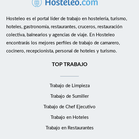
de trabajo. Puesto estable con posibilidades de desarrollo
profesional. Ubicación Sagunto (Valencia) Si te apasiona la
Hosteleo es el portal líder de trabajo en hostelería, turismo,
cocina y quieres formar parte de un proyecto hotelero en
crecimiento, estaremos encantados de conocerte.
hoteles, gastronomía, restaurantes, cruceros, restauración
colectiva, balnearios y agencias de viaje. En Hosteleo
encontrarás los mejores perfiles de trabajo de camarero,
cocinero, recepcionista, personal de hoteles y turismo.
TOP TRABAJO
Trabajo de Limpieza
Trabajo de Sumiller
Trabajo de Chef Ejecutivo
Trabajo en Hoteles
Trabajo en Restaurantes