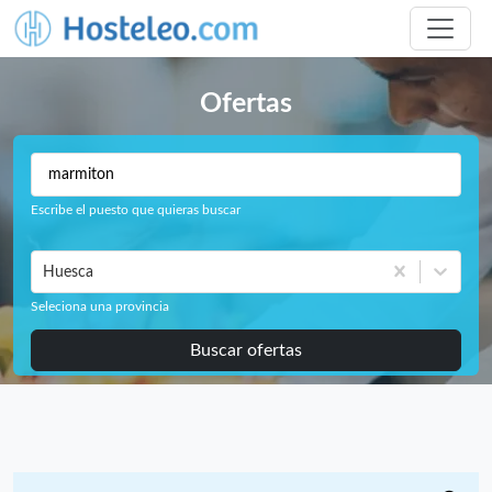
Ofertas
Escribe el puesto que quieras buscar
Huesca
Seleciona una provincia
Buscar ofertas