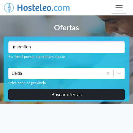
Ofertas
Escribe el puesto que quieras buscar
Lleida
Seleciona una provincia
Buscar ofertas