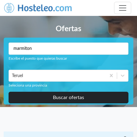
Ofertas
Escribe el puesto que quieras buscar
Teruel
Seleciona una provincia
Buscar ofertas