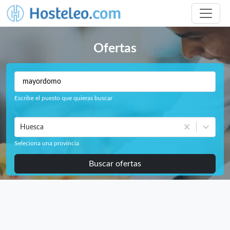
Ofertas
Escribe el puesto que quieras buscar
Huesca
Seleciona una provincia
Buscar ofertas