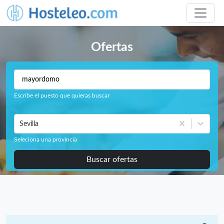
Ofertas
Escribe el puesto que quieras buscar
Sevilla
Seleciona una provincia
Buscar ofertas