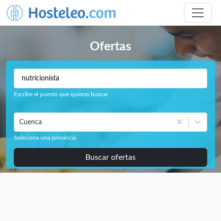
Ofertas
Escribe el puesto que quieras buscar
Cuenca
Seleciona una provincia
Buscar ofertas