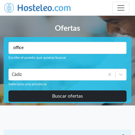
Ofertas
Escribe el puesto que quieras buscar
Cádiz
Seleciona una provincia
Buscar ofertas