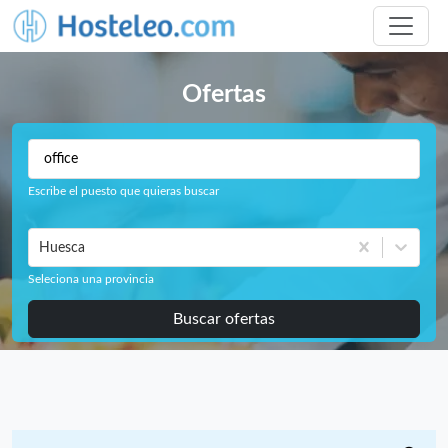
Ofertas
Escribe el puesto que quieras buscar
Huesca
Seleciona una provincia
Buscar ofertas