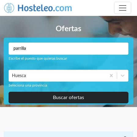
Ofertas
Escribe el puesto que quieras buscar
Huesca
Seleciona una provincia
Buscar ofertas