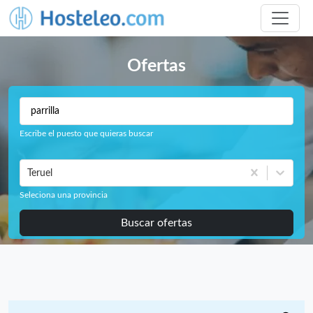
Ofertas
Escribe el puesto que quieras buscar
Teruel
Seleciona una provincia
Buscar ofertas