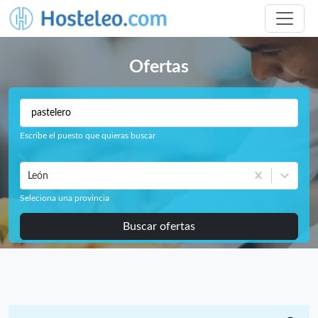
Ofertas
Escribe el puesto que quieras buscar
León
Seleciona una provincia
Buscar ofertas