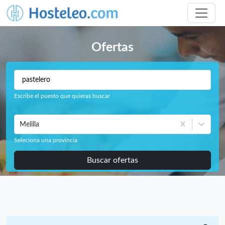
Ofertas
Escribe el puesto que quieras buscar
Melilla
Seleciona una provincia
Buscar ofertas