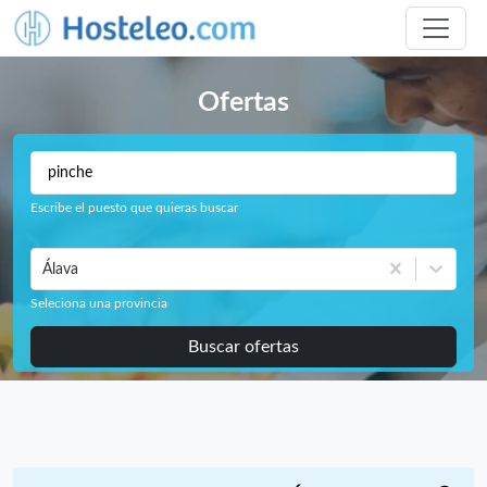
Ofertas
Escribe el puesto que quieras buscar
Álava
Seleciona una provincia
Buscar ofertas