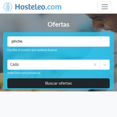
Ofertas
Escribe el puesto que quieras buscar
Cádiz
Seleciona una provincia
Buscar ofertas