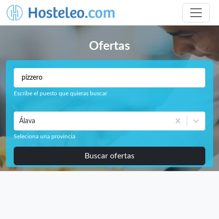
Ofertas
Escribe el puesto que quieras buscar
Álava
Seleciona una provincia
Buscar ofertas