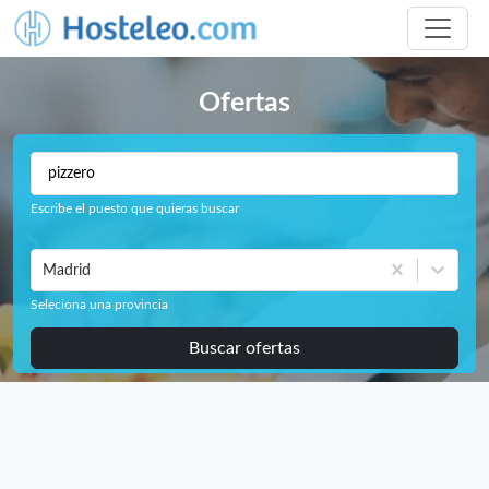
Ofertas
Escribe el puesto que quieras buscar
Madrid
Seleciona una provincia
Buscar ofertas