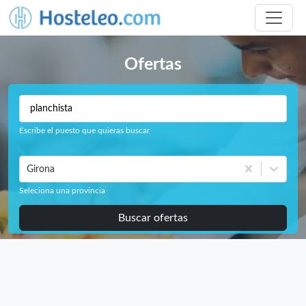
Ofertas
Escribe el puesto que quieras buscar
Girona
Seleciona una provincia
Buscar ofertas