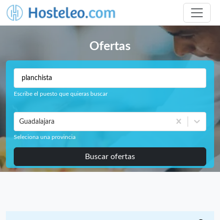
Ofertas
Escribe el puesto que quieras buscar
Guadalajara
Seleciona una provincia
Buscar ofertas