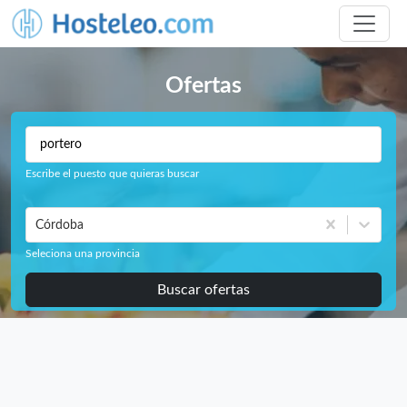
Ofertas
Escribe el puesto que quieras buscar
Córdoba
Seleciona una provincia
Buscar ofertas