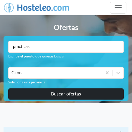
Ofertas
Escribe el puesto que quieras buscar
Girona
Seleciona una provincia
Buscar ofertas