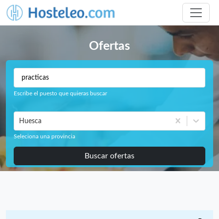
Ofertas
Escribe el puesto que quieras buscar
Huesca
Seleciona una provincia
Buscar ofertas