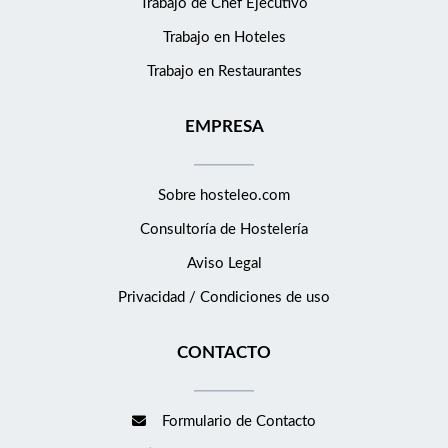
Trabajo de Chef Ejecutivo
profesionales en activo del sector. Acceso a nuestro Club del
Empleado: donde podrás beneficiarte de diferentes tipos de
Trabajo en Hoteles
descuentos y ventajas de todo tipo (ocio, tecnología, deporte,
Trabajo en Restaurantes
moda etc) Disfrutar de noches de hotel gratis: con el Programa
de referenciados de Eurostars Hotel Company, recompensamos
EMPRESA
las recomendaciones que se transforman en contrataciones. Si
recomiendas a alguien y le contratamos, recibes noches de
hotel gratis. Si este proyecto te interesa y crees que encajas en
Sobre hosteleo.com
el perfil, nos encantaría que apliques a la posición. O, si conoces
Consultoría de
Hostelería
a alguien que le pueda interesar, no dudes en compartir esta
oferta.
Aviso Legal
Privacidad / Condiciones de uso
CONTACTO
Formulario de Contacto