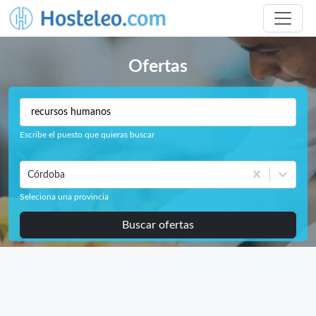
Ofertas
Escribe el puesto que quieras buscar
Córdoba
Seleciona una provincia
Buscar ofertas