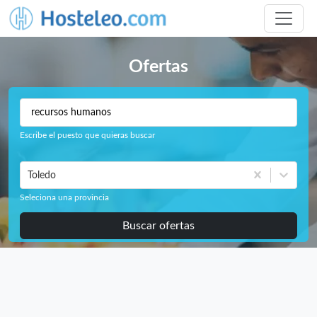
Ofertas
Escribe el puesto que quieras buscar
Toledo
Seleciona una provincia
Buscar ofertas