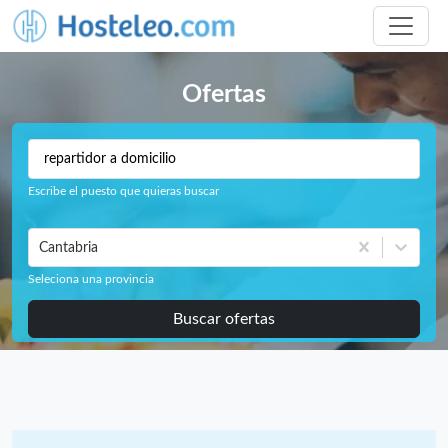
Ofertas
Escribe el puesto que quieras buscar
Cantabria
Seleciona una provincia
Buscar ofertas