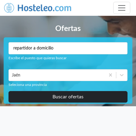
Ofertas
Escribe el puesto que quieras buscar
Jaén
Seleciona una provincia
Buscar ofertas