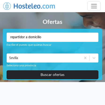
Ofertas
Escribe el puesto que quieras buscar
Sevilla
Seleciona una provincia
Buscar ofertas