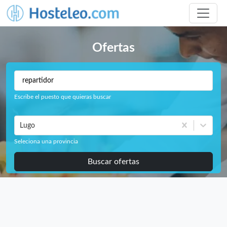
Ofertas
Escribe el puesto que quieras buscar
Lugo
Seleciona una provincia
Buscar ofertas