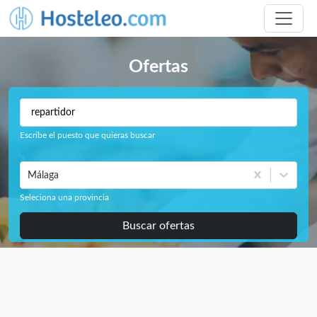
Ofertas
Escribe el puesto que quieras buscar
Málaga
Seleciona una provincia
Buscar ofertas