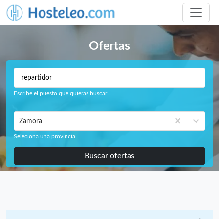
Ofertas
Escribe el puesto que quieras buscar
Zamora
Seleciona una provincia
Buscar ofertas