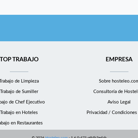
Disponibilidad de anticipo de salario a tiempo real a través
de la app Wagestream. • Club Benefits: podrás disfrutar de
descuentos en marcas de reconocido prestigio en áreas
como tecnología, viajes, moda, hogar y mucho más. •
Retribución flexible (salud, tarjeta comida y transporte,
formación, guardería). • Seguro médico privado a precio más
barato, por debajo de mercado. • Y muchos beneficios más.
WWW.DERBYHOTELS.COM FACEBOOK:
TOP TRABAJO
EMPRESA
@DERBYHOTELSCOLLECTION INSTAGRAM:
@DERBY_HOTELS TWITTER: @DERBY_HOTELS
Trabajo de Limpieza
Sobre hosteleo.co
Trabajo de Sumiller
Consultoría de
Hostel
bajo de Chef Ejecutivo
Aviso Legal
Trabajo en Hoteles
Privacidad / Condiciones
abajo en Restaurantes
©
2026
Hosteleo.com
-
1.6.0-471-g94b3edab