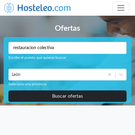
Ofertas
Escribe el puesto que quieras buscar
León
Seleciona una provincia
Buscar ofertas