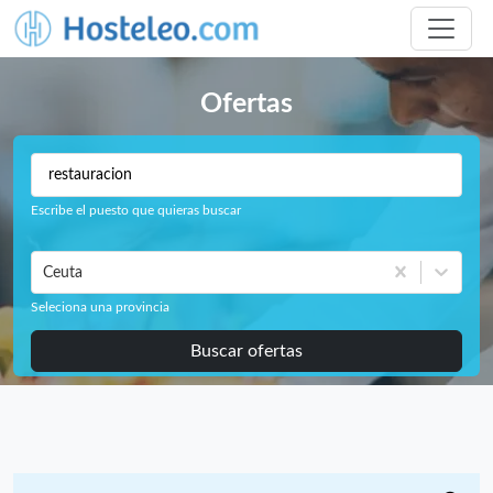
Ofertas
Escribe el puesto que quieras buscar
Ceuta
Seleciona una provincia
Buscar ofertas