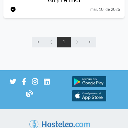
Grupo Hotusa
Hotels, Áurea Hotels, Exe Hotels, Ikonik Hotels, Crisol Hotels y
mar. 10, de 2026
Tandem Suites. Actualmente, nuestro portofolio cuenta con
más de 300 hoteles con presencia en más de 20 países de todo
el mundo. Nuestra actividad está avalada por un importante
know how que se refleja en todos los ámbitos, desde la gestión
«
⟨
1
⟩
»
hotelera a los valores de marca o al cuidado en la experiencia
del huésped. Estamos convencidos de que el éxito de una
empresa reside en el desarrollo del talento y la ilusión del
equipo humano que lo forma. Por ello, buscamos personas que
sientan pasión por su trabajo y que quieran crecer con
nosotros. ¿Quieres unirte a la Industria de la felicidad?
Buscamos un/a Maitre para uno de nuestros Hoteles 5*
ubicado en Valladolid. ¿De qué serás responsable? - Gestión y
coordinación operativa del área de restauración, del servicio de
restaurante (coordinando al personal de servicio, asegurando
que los clientes reciban una atención de calidad y manteniendo
el flujo eficiente durante las horas de comida) - Seguimiento del
cumplimiento de las normativas - Resolución de problemas, en