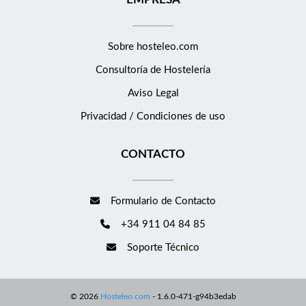
Acceso 100% gratuito e ilimitado a todas las formaciones
(MBA, digital, ofimática, Skills etc) de la mano de nuestro
partner The Power Business School, la escuela de negocios
Sobre hosteleo.com
online nº 1 del mercado e impartida por los mejores
profesionales en activo del sector. Acceso a nuestro Club del
Consultoría de
Hostelería
Empleado: donde podrás beneficiarte de diferentes tipos de
Aviso Legal
descuentos y ventajas de todo tipo (ocio, tecnología, deporte,
Privacidad / Condiciones de uso
moda etc) Disfrutar de noches de hotel gratis: con el Programa
de referenciados de Eurostars Hotel Company, recompensamos
CONTACTO
las recomendaciones que se transforman en contrataciones. Si
recomiendas a alguien y le contratamos, recibes noches de
hotel gratis. Si este proyecto te interesa y crees que encajas en
Formulario de Contacto
el perfil, nos encantaría que apliques a la posición. O, si conoces
a alguien que le pueda interesar, no dudes en compartir esta
+34 911 04 84 85
oferta.
Soporte Técnico
©
2026
Hosteleo.com
-
1.6.0-471-g94b3edab