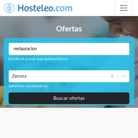
Ofertas
Escribe el puesto que quieras buscar
Zamora
Seleciona una provincia
Buscar ofertas