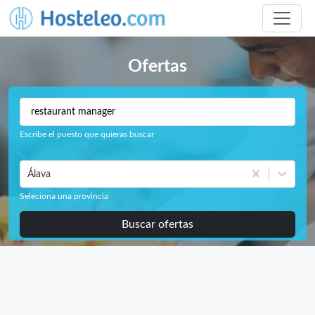
Ofertas
Escribe el puesto que quieras buscar
Álava
Seleciona una provincia
Buscar ofertas