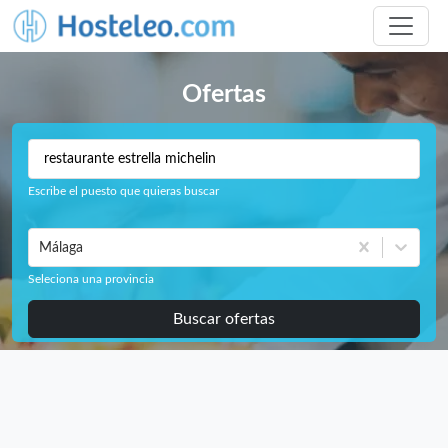
Ofertas
Escribe el puesto que quieras buscar
Málaga
Seleciona una provincia
Buscar ofertas