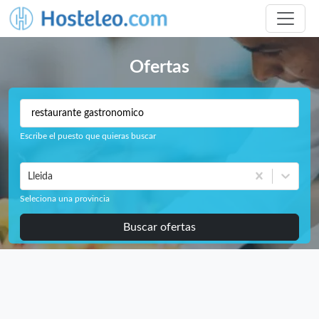
Ofertas
Escribe el puesto que quieras buscar
Lleida
Seleciona una provincia
Buscar ofertas