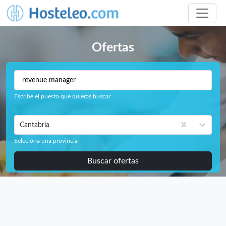
Ofertas
Escribe el puesto que quieras buscar
Cantabria
Seleciona una provincia
Buscar ofertas