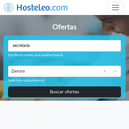
Ofertas
Escribe el puesto que quieras buscar
Zamora
Seleciona una provincia
Buscar ofertas